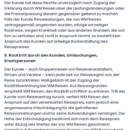
Der Kunde hat diese Rechte unverzüglich nach Zugang der
Erklärung durch WM Reisen über die Leistungsänderungen oder
die Preisanpassung diesem gegenüber geltend zu machen.
Falls der Kunde Reiseleistungen, die von WM Reisen
vertragsgemäß angeboten wurden, infolge vorzeitiger
Rückreise, wegen Krankheit oder aus anderen Gründen, die von
ihm zu vertreten sind, nicht in Anspruch nimmt, so besteht kein
Anspruch des Kunden auf anteilige Rückerstattung des
Reisepreises.
5. Rücktritt durch den Kunden, Umbuchungen,
Ersatzpersonen
Der Kunde – auch Gruppenreisen von Reiseveranstaltern,
Firmen und Vereine – kann jederzeit vor Reisebeginn von der
Reise zurücktreten. Maßgeblich ist der Zugang der
Rücktrittserklärung bei WM Reisen. Aus Beweisgründen
empfiehlt WM Reisen, den Rücktritt schriftlich zu erklären. Tritt der
Kunde vom Reisevertrag zurück, verliert WM Reisen den
Anspruch auf den vereinbarten Reisepreis, kann jedoch eine
angemessene Entschädigung für die getroffenen
Reisevorkehrungen und für seine Aufwendungen verlangen. Die
Höhe der Entschädigung bestimmt sich nach dem Reisepreis
unter Abzug des Wertes der von WM Reisen gewöhnlich
ersparten Aufwendungen sowie dessen, was WM Reisen durch