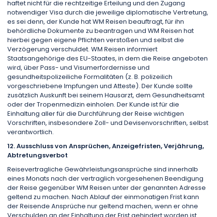
haftet nicht für die rechtzeitige Erteilung und den Zugang
notwendiger Visa durch die jeweilige diplomatische Vertretung,
es sei denn, der Kunde hat WM Reisen beauftragt, für ihn
behördliche Dokumente zu beantragen und WM Reisen hat
hierbei gegen eigene Pflichten verstoßen und selbst die
Verzögerung verschuldet. WM Reisen informiert
Staatsangehörige des EU-Staates, in dem die Reise angeboten
wird, über Pass- und Visumerfordernisse und
gesundheitspolizeiliche Formalitäten (z. B. polizeilich
vorgeschriebene Impfungen und Atteste). Der Kunde sollte
zusätzlich Auskunft bei seinem Hausarzt, dem Gesundheitsamt
oder der Tropenmedizin einholen. Der Kunde ist für die
Einhaltung aller für die Durchführung der Reise wichtigen
Vorschriften, insbesondere Zoll- und Devisenvorschriften, selbst
verantwortlich.
12. Ausschluss von Ansprüchen, Anzeigefristen, Verjährung,
Abtretungsverbot
Reisevertragliche Gewährleistungsansprüche sind innerhalb
eines Monats nach der vertraglich vorgesehenen Beendigung
der Reise gegenüber WM Reisen unter der genannten Adresse
geltend zu machen. Nach Ablauf der einmonatigen Frist kann
der Reisende Ansprüche nur geltend machen, wenn er ohne
Verschulden an der Einhaltung der Frist gehindert worden ist