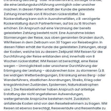
die eine Leistungsdurchführung unmöglich oder unsicher
machen. In diesen Fällen erhält der Kunde die geleistete
Zahlung innerhalb von 8 Wochen rückerstattet. Die
Rückerstattung kann sich in Ausnahmefällen, z.B. verzögerte
Rückerstattung durch Partnerfirmen, auf bis zu 16 Wochen
erhöhen. Ein Anspruch auf eine Verzinsung der bereits
geleisteten Zahlung besteht nicht. Eine Ausnahme bilden
Stornierungen der Reise, aus oben genannten Gründen durch,
WM Reisen in dem Zeitraum von 30 Tagen vor Reisebeginn. In
diesen Fällen erhält der Kunde die geleisteten Zahlungen, abzgl.
der Kosten, welche bis zu diesem Zeitpunkt WM Reisen für die
Durchführung der Reise entstanden sind, innerhalb von 8
Wochen rückerstattet. WM Reisen ist berechtigt, eine Reise
wegen – Unmöglichkeit oder unsicherer Durchführung der
Erbringung der Leistung – abzubrechen bzw. zu stornieren (z.B.
bei widrigen Wetterbedingungen, Erkrankung eines Berg- oder
Wanderführers, staatlichen Anordnungen, Streiks, Krieg oder
kriegsähnlichen Zuständen, Epidemien, Naturkatastrophen
usw.). Die Reiseteilnehmer haben Anspruch auf anteilige
Erstattung der nicht angefallenen Aufwendungen,
weitergehende Ansprüche bestehen nicht. Zusätzlich
anfallende Kosten sind von den Reiseteilnehmern zu tragen. WM
Reisen ist ebenso berechtigt, Reiseverläufe und Reiseinhalte zu