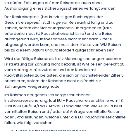
so dürfen Zahlungen auf den Reisepreis auch ohne
Aushändigung eines Sicherungsscheines verlangt werden.
Der Restreisepreis (bei kurzfristigen Buchungen: der
Gesamtreisepreis) ist 21 Tage vor Reiseantritt fällig und zu
zahlen, sofern der Sicherungsschein übergeben ist (falls
erforderlich laut EU Pauschalreiserichtlinie) und die Reise
durchgeführt wird, insbesondere nicht mehr nach Ziffer 6
abgesagt werden kann, und muss dem Konto von WM Reisen
bis zu diesem Datum unaufgefordert gutgeschrieben sein.
Wird der fällige Reisepreis trotz Mahnung und angemessener
Fristsetzung zur Zahlung nicht bezahlt, ist WM Reisen berechtigt,
vom Vertrag zurückzutreten und den Kunden mit
Rücktrittskosten zu belasten, die sich an nachstehender Ziffer 5
orientieren, sofern der Reisende nicht ein Recht zur
Zahlungsverweigerung hatte.
Im Rahmen der gesetzlich vorgeschriebenen
Insolvenzversicherung, laut EU – Pauschalreiserichtlinie vom 13.
Juni 1990 (90/314/EWG, Artikel 7) sind alle von WM AKTIV REISEN
vermittelten Reisen und / oder auf Anfrage vermittelte Reisen
oder Extraleistungen, welche unter die EU-Pauchalreiserichtlinie
fallen, wie folgt versichert: