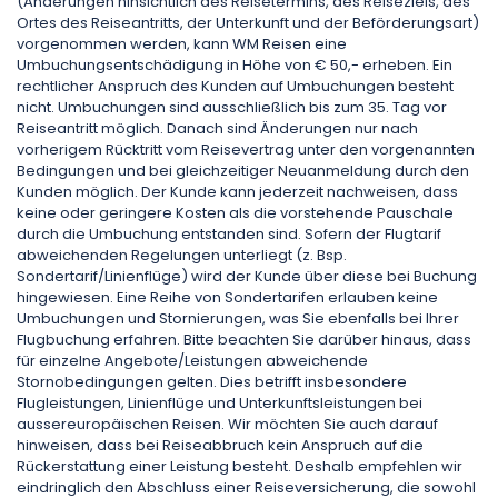
(Änderungen hinsichtlich des Reisetermins, des Reiseziels, des
Ortes des Reiseantritts, der Unterkunft und der Beförderungsart)
vorgenommen werden, kann WM Reisen eine
Umbuchungsentschädigung in Höhe von € 50,- erheben. Ein
rechtlicher Anspruch des Kunden auf Umbuchungen besteht
nicht. Umbuchungen sind ausschließlich bis zum 35. Tag vor
Reiseantritt möglich. Danach sind Änderungen nur nach
vorherigem Rücktritt vom Reisevertrag unter den vorgenannten
Bedingungen und bei gleichzeitiger Neuanmeldung durch den
Kunden möglich. Der Kunde kann jederzeit nachweisen, dass
keine oder geringere Kosten als die vorstehende Pauschale
durch die Umbuchung entstanden sind. Sofern der Flugtarif
abweichenden Regelungen unterliegt (z. Bsp.
Sondertarif/Linienflüge) wird der Kunde über diese bei Buchung
hingewiesen. Eine Reihe von Sondertarifen erlauben keine
Umbuchungen und Stornierungen, was Sie ebenfalls bei Ihrer
Flugbuchung erfahren. Bitte beachten Sie darüber hinaus, dass
für einzelne Angebote/Leistungen abweichende
Stornobedingungen gelten. Dies betrifft insbesondere
Flugleistungen, Linienflüge und Unterkunftsleistungen bei
aussereuropäischen Reisen. Wir möchten Sie auch darauf
hinweisen, dass bei Reiseabbruch kein Anspruch auf die
Rückerstattung einer Leistung besteht. Deshalb empfehlen wir
eindringlich den Abschluss einer Reiseversicherung, die sowohl