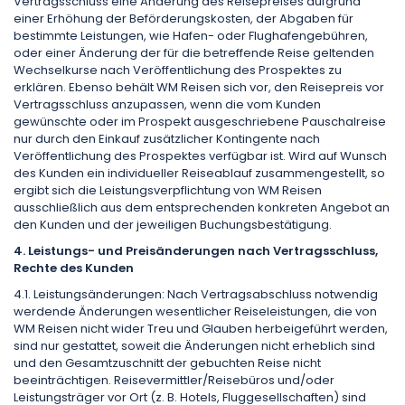
Vertragsschluss eine Änderung des Reisepreises aufgrund
einer Erhöhung der Beförderungskosten, der Abgaben für
bestimmte Leistungen, wie Hafen- oder Flughafengebühren,
oder einer Änderung der für die betreffende Reise geltenden
Wechselkurse nach Veröffentlichung des Prospektes zu
erklären. Ebenso behält WM Reisen sich vor, den Reisepreis vor
Vertragsschluss anzupassen, wenn die vom Kunden
gewünschte oder im Prospekt ausgeschriebene Pauschalreise
nur durch den Einkauf zusätzlicher Kontingente nach
Veröffentlichung des Prospektes verfügbar ist. Wird auf Wunsch
des Kunden ein individueller Reiseablauf zusammengestellt, so
ergibt sich die Leistungsverpflichtung von WM Reisen
ausschließlich aus dem entsprechenden konkreten Angebot an
den Kunden und der jeweiligen Buchungsbestätigung.
4. Leistungs- und Preisänderungen nach Vertragsschluss,
Rechte des Kunden
4.1. Leistungsänderungen: Nach Vertragsabschluss notwendig
werdende Änderungen wesentlicher Reiseleistungen, die von
WM Reisen nicht wider Treu und Glauben herbeigeführt werden,
sind nur gestattet, soweit die Änderungen nicht erheblich sind
und den Gesamtzuschnitt der gebuchten Reise nicht
beeinträchtigen. Reisevermittler/Reisebüros und/oder
Leistungsträger vor Ort (z. B. Hotels, Fluggesellschaften) sind