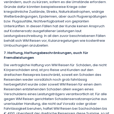
verändern, auch zu kürzen, sofern es die Umstände erfordern.
Gründe dafür könnten beispielsweise Kriege oder
kriegsähnliche Zustände, Streiks, Naturkatastrophen, widrige
Wetterbedingungen, Epidemien, aber auch Flugverspätungen
bzw. Flugausfälle, Nichtverfügbarkeit von geplanten
Unterkünften. In diesen Fällen hat der Kunde keinen Anspruch
auf Kostenersatz ausgefallener Leistungen laut
Leistungsbeschreibung. In all den zuvor beschriebenen Fällen
behält sich WM Reisen vor, Kulanzregelungen wie kostenfreie
Umbuchungen anzubieten.
7. Haftung, Haftungsbeschränkungen, auch für
Fremdleistungen
Die vertragliche Haftung von WM Reisen für Schäden, die nicht
Körperschäden sind, ist pro Reise und Kunden auf den
dreifachen Reisepreis beschränkt, soweit ein Schaden des
Reisenden weder vorsätzlich noch grob fahrlässig
herbeigeführt wurde oder soweit WM Reisen für einen dem
Reisenden entstehenden Schaden allein wegen eines
Verschuldens eines Leistungsträgers verantwortlich ist. Für alle
gegen WM Reisen gerichteten Schadensersatzansprüche aus
unerlaubter Handlung, die nicht auf Vorsatz oder grober
Fahrlässigkeit beruhen, haftet WM Reisen bei Sachschäden bis
€ 4100; übersteigt der dreifache Reisepreis diese Summe, so ist