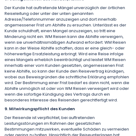
Der Kunde hat auftretende Mängel unverzüglich der örtlichen
Reiseleitung oder unter der unten genannten
Adresse/Telefonnummer anzuzeigen und dort innerhalb
angemessener Frist um Abhilfe zu ersuchen. Unterlässt es der
Kunde schuldhaft, einen Mangel anzuzeigen, so tritt eine
Minderung nicht ein. WM Reisen kann die Abhilfe verweigern,
wenn sie unverhältnismäßigen Aufwand erfordert. WM Reisen
kann in der Weise Abhilfe schaffen, dass er eine gleich- oder
höherwertige Ersatzleistung erbringt. Wird eine Reise infolge
eines Mangels erheblich beeinträchtigt und leistet WM Reisen
innerhalb einer vom Kunden gesetzten, angemessenen Frist
keine Abhilfe, so kann der Kunde den Reisevertrag kündigen,
wobei aus Beweisgründen die schriftliche Erklärung empfohlen
wird. Der Bestimmung einer Frist bedarf es dann nicht, wenn die
Abhilfe unmöglich ist oder von WM Reisen verweigert wird oder
wenn die sofortige Kündigung des Vertrags durch ein
besonderes Interesse des Reisenden gerechtfertigt wird.
9. Mitwirkungspflicht des Kunden
Der Reisende ist verpflichtet, bei auftretenden
Leistungsstörungen im Rahmen der gesetzlichen
Bestimmungen mitzuwirken, eventuelle Schäden zu vermeiden
oder gering zu halten. Hinsichtlich der Reiseunterlagen hat