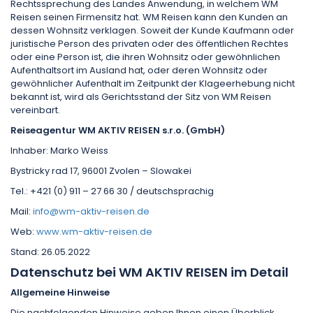
Rechtssprechung des Landes Anwendung, in welchem WM
Reisen seinen Firmensitz hat. WM Reisen kann den Kunden an
dessen Wohnsitz verklagen. Soweit der Kunde Kaufmann oder
juristische Person des privaten oder des öffentlichen Rechtes
oder eine Person ist, die ihren Wohnsitz oder gewöhnlichen
Aufenthaltsort im Ausland hat, oder deren Wohnsitz oder
gewöhnlicher Aufenthalt im Zeitpunkt der Klageerhebung nicht
bekannt ist, wird als Gerichtsstand der Sitz von WM Reisen
vereinbart.
Reiseagentur WM AKTIV REISEN s.r.o. (GmbH)
Inhaber: Marko Weiss
Bystricky rad 17, 96001 Zvolen – Slowakei
Tel.: +421 (0) 911 – 27 66 30 / deutschsprachig
Mail:
info@wm-aktiv-reisen.de
Web:
www.wm-aktiv-reisen.de
Stand: 26.05.2022
Datenschutz bei WM AKTIV REISEN im Detail
Allgemeine Hinweise
Die nachfolgenden Hinweise geben Ihnen einen Überblick