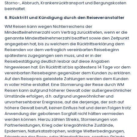
Storno-, Abbruch, Krankenrücktransport und Bergungskosten
beinhaltet.
6. Rücktritt und Kündigung durch den Reiseveranstalter
WM Reisen kann wegen Nichterreichens der
Mindestteilnehmerzahl vom Vertrag zurücktreten, wenn er die
genannte Mindestteilnehmerzahl beziffert sowie den Zeitpunkt
angegeben hat, bis zu welchem die Rücktrittserklärung dem
Reisenden vor dem vertraglich vereinbarten Reisebeginn
spätestens zugegangen sein muss, und er in der
Reisebestätigung deutlich lesbar auf diese Angaben
hingewiesen hat. Ein Rücktritt ist bis spätestens 14 Tage vor dem
vereinbarten Reisebeginn gegenüber dem Kunden zu erklären.
Auf den Reisepreis geleistete Zahlungen werden dem Kunden
in voller Höhe erstattet. Eine Stornierung der Reise durch WM
Reisen kann aufgrund höherer Gewalt oder außergewöhnlicher
Umstände erfolgen, d.h. aufgrund ungewöhnlicher und
unvorhersehbarer Ereignisse, auf die derjenige, der sich auf
höhere Gewalt beruft, keinen Einfluss hat und deren Folgen trotz
Anwendung der gebotenen Sorgfalt nicht hätten vermieden
werden können. Hierzu zählen Streiks, Stornierungen von
Partnerleistungen, Krieg oder kriegsähnliche Zustände,
Epidemien, Naturkatastrophen, widrige Wetterbedingungen,
Erkrankung des Berg- oder Wanderführers, sonstige Gründe,