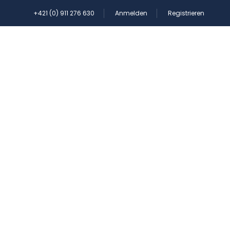
+421 (0) 911 276 630
Anmelden
Registrieren
GRUPPEN
KONTAKT