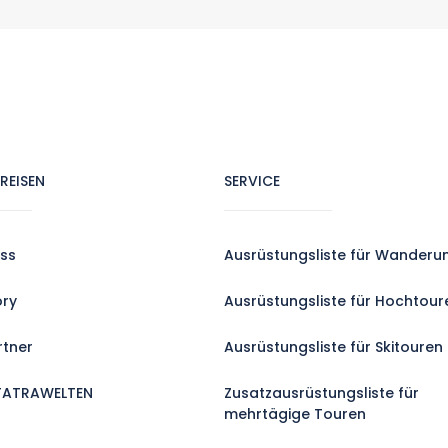
REISEN
SERVICE
ss
Ausrüstungsliste für Wanderu
ory
Ausrüstungsliste für Hochtour
rtner
Ausrüstungsliste für Skitouren
TATRAWELTEN
Zusatzausrüstungsliste für
mehrtägige Touren