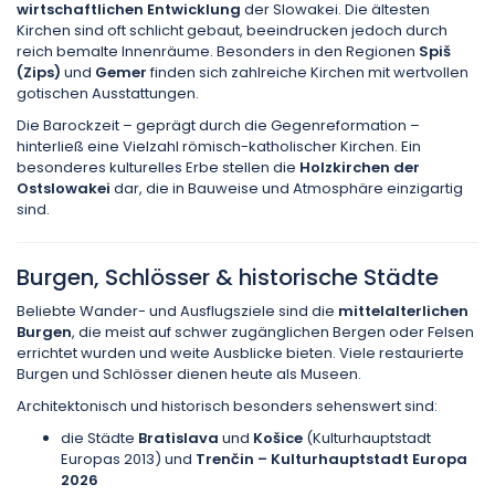
wirtschaftlichen Entwicklung
der Slowakei. Die ältesten
Kirchen sind oft schlicht gebaut, beeindrucken jedoch durch
reich bemalte Innenräume. Besonders in den Regionen
Spiš
(Zips)
und
Gemer
finden sich zahlreiche Kirchen mit wertvollen
gotischen Ausstattungen.
Die Barockzeit – geprägt durch die Gegenreformation –
hinterließ eine Vielzahl römisch-katholischer Kirchen. Ein
besonderes kulturelles Erbe stellen die
Holzkirchen der
Ostslowakei
dar, die in Bauweise und Atmosphäre einzigartig
sind.
Burgen, Schlösser & historische Städte
Beliebte Wander- und Ausflugsziele sind die
mittelalterlichen
Burgen
, die meist auf schwer zugänglichen Bergen oder Felsen
errichtet wurden und weite Ausblicke bieten. Viele restaurierte
Burgen und Schlösser dienen heute als Museen.
Architektonisch und historisch besonders sehenswert sind:
die Städte
Bratislava
und
Košice
(Kulturhauptstadt
Europas 2013) und
Trenčin – Kulturhauptstadt Europa
2026