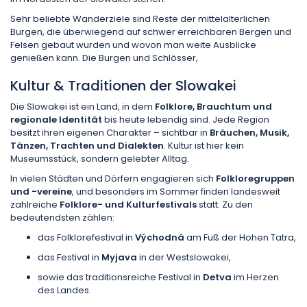
Sehr beliebte Wanderziele sind Reste der mittelalterlichen
Burgen, die überwiegend auf schwer erreichbaren Bergen und
Felsen gebaut wurden und wovon man weite Ausblicke
genießen kann. Die Burgen und Schlösser,
Kultur & Traditionen der
Slowakei
Die Slowakei ist ein Land, in dem
Folklore, Brauchtum und
regionale Identität
bis heute lebendig sind. Jede Region
besitzt ihren eigenen Charakter – sichtbar in
Bräuchen, Musik,
Tänzen, Trachten und Dialekten
. Kultur ist hier kein
Museumsstück, sondern gelebter Alltag.
In vielen Städten und Dörfern engagieren sich
Folkloregruppen
und -vereine
, und besonders im Sommer finden landesweit
zahlreiche
Folklore- und Kulturfestivals
statt. Zu den
bedeutendsten zählen:
das Folklorefestival in
Východná
am Fuß der Hohen Tatra,
das Festival in
Myjava
in der Westslowakei,
sowie das traditionsreiche Festival in
Detva
im Herzen
des Landes.