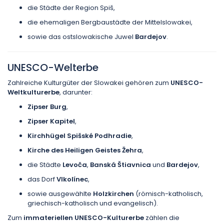
die Städte der Region Spiš,
die ehemaligen Bergbaustädte der Mittelslowakei,
sowie das ostslowakische Juwel
Bardejov
.
UNESCO-Welterbe
Zahlreiche Kulturgüter der Slowakei gehören zum
UNESCO-
Weltkulturerbe
, darunter:
Zipser Burg
,
Zipser Kapitel
,
Kirchhügel Spišské Podhradie
,
Kirche des Heiligen Geistes Žehra
,
die Städte
Levoča
,
Banská Štiavnica
und
Bardejov
,
das Dorf
Vlkolínec
,
sowie ausgewählte
Holzkirchen
(römisch-katholisch,
griechisch-katholisch und evangelisch).
Zum
immateriellen UNESCO-Kulturerbe
zählen die