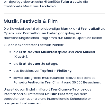
einzigartige slowakische Hirtenflöte
Fujara
sowie die
traditionelle Musik aus
Terchová
.
Musik, Festivals & Film
Die Slowakei besitzt eine lebendige
Musik- und Festivalkultur
.
Opern- und Konzerthäuser bieten ganzjährig ein
abwechslungsreiches Programm aus Klassik, Oper und Ballett.
Zu den bekanntesten Festivals zählen:
die
Bratislavaer Musikfestspiele
und
Viva Musica
(Klassik),
die
Bratislavaer Jazztage
,
das Rockfestival
Topfest
in
Piešťany
,
sowie das größte multikulturelle Festival des Landes:
Pohoda Festival
in
Trenčín
mit rund 30.000 Besuchern.
Unweit davon findet im Kurort
Trenčianske Teplice
das
internationale Filmfestival
Art Film Fest
statt, bei dem
bedeutende nationale und internationale Schauspieler
ausgezeichnet werden.