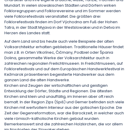
Mundart. In vielen slowakischen Städten und Dörfern wirken
Folkloregruppen und Folklorevereine und im Sommer werden
viele Folklorefestivals veranstaltet. Die größten drei
Folklorefestivals finden im Dorf Východna am Fuß der Hohen
Tatra, in der Stadt Myjava in der Westslowakei und in Detva im
Herzen des Landes statt.
Auf dem Land sind bis heute auch viele Beispiele der alten
Volksarchitektur erhalten geblieben. Traditionelle Häuser findet
man z.B. in Orten Vlkolínec, Čičmany, Podbiel oder Špania
Dolina, gesammelte Werke der Volksarchitektur auch in
zahlreichen regionalen Freilichtmuseen. In Freilichtmuseen, auf
Folklorefestivals und auf dem Europäischen Handwerkfestival in
Kežmarok präsentieren begeisterte Handwerker aus dem
ganzen Land die alten Handwerke.
Kirchen sind Zeugen der wirtschaftlichen und geistigen
Entwicklung der Dörfer, Städte und Regionen. Die ältesten
Kirchen sind klein und unauffällig, im Inneren aber oft reich
bemalt. In der Region Zips (Spiš) und Gemer befinden sich viele
Kirchen mit wertvollem Interieur aus der gotischen Epoche. Die
Zeit der Gegenreformation, war die Barockzeit, in welcher auch
viele römisch-katholische Kirchen gebaut wurden.
Bemerkenswert sind die zahlreichen Holzkirchen, die vor allem
im Nordosten der Slowakei stehen.