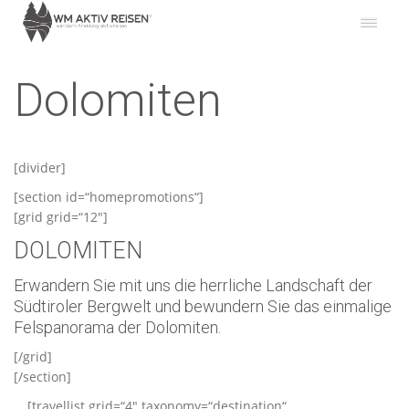
Dolomiten
[divider]
[section id=“homepromotions“]
[grid grid=“12″]
DOLOMITEN
Erwandern Sie mit uns die herrliche Landschaft der
Südtiroler Bergwelt und bewundern Sie das einmalige
Felspanorama der Dolomiten.
[/grid]
[/section]
[travellist grid=“4″ taxonomy=“destination“