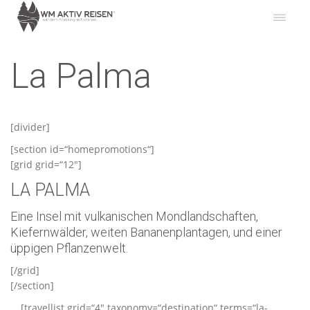
La Palma
[divider]
[section id=“homepromotions“]
[grid grid=“12″]
LA PALMA
Eine Insel mit vulkanischen Mondlandschaften,
Kiefernwälder, weiten Bananenplantagen, und einer
üppigen Pflanzenwelt.
[/grid]
[/section]
[travellist grid=“4″ taxonomy=“destination“ terms=“la-