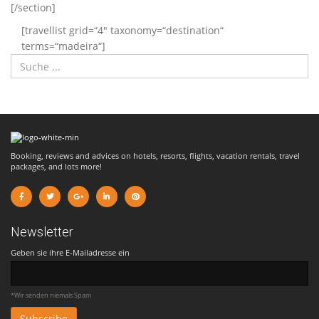
[/section]
[travellist grid=“4″ taxonomy=“destination“
terms=“madeira“]
Booking, reviews and advices on hotels, resorts, flights, vacation rentals, travel
packages, and lots more!
Newsletter
Geben sie ihre E-Mailadresse ein
*Wir senden niemals Spam