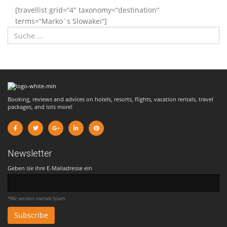
[travellist grid=“4″ taxonomy=“destination“
terms=“Marko`s Slowakei“]
Booking, reviews and advices on hotels, resorts, flights, vacation rentals, travel
packages, and lots more!
Newsletter
Geben sie ihre E-Mailadresse ein
*Wir senden niemals Spam