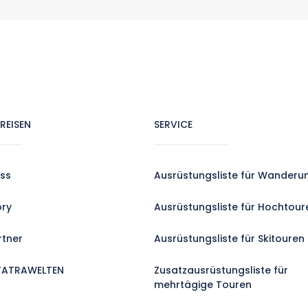
REISEN
SERVICE
ss
Ausrüstungsliste für Wanderu
ory
Ausrüstungsliste für Hochtour
rtner
Ausrüstungsliste für Skitouren
TATRAWELTEN
Zusatzausrüstungsliste für
mehrtägige Touren