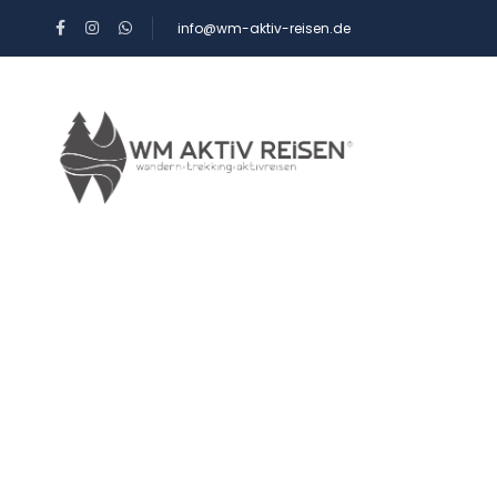
info@wm-aktiv-reisen.de
REISEART
BERGHÜTT
Zypern