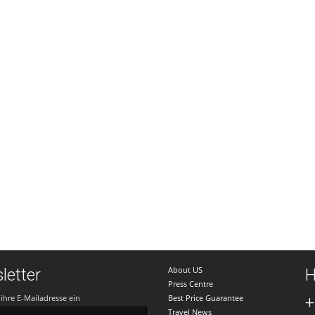
About US
letter
H
Press Centre
ihre E-Mailadresse ein
Best Price Guarantee
+
Travel News