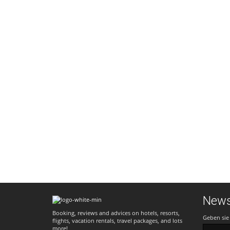
News
Booking, reviews and advices on hotels, resorts,
Geben sie 
flights, vacation rentals, travel packages, and lots
more!