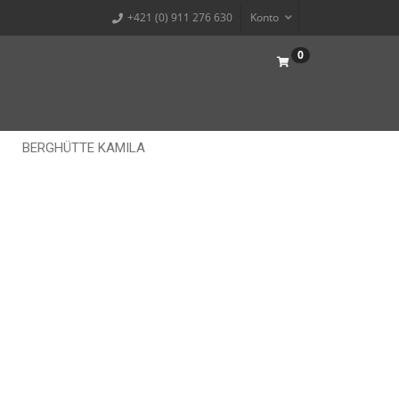
+421 (0) 911 276 630
Konto
0
BERGHÜTTE KAMILA