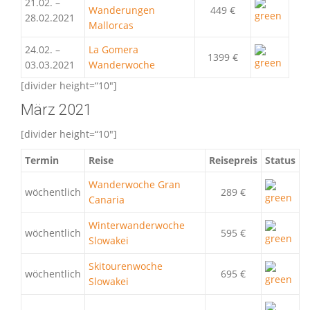
21.02. –
Wanderungen
449 €
28.02.2021
Mallorcas
24.02. –
La Gomera
1399 €
03.03.2021
Wanderwoche
[divider height=“10″]
März 2021
[divider height=“10″]
Termin
Reise
Reisepreis
Status
Wanderwoche Gran
wöchentlich
289 €
Canaria
Winterwanderwoche
wöchentlich
595 €
Slowake
i
Skitourenwoche
wöchentlich
695 €
Slowakei