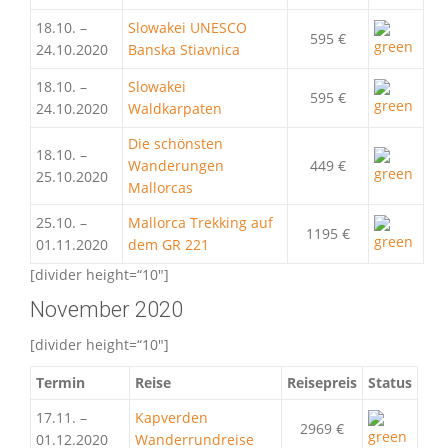
18.10. –
Slowakei UNESCO
595 €
24.10.2020
Banska Stiavnica
18.10. –
Slowakei
595 €
24.10.2020
Waldkarpaten
Die schönsten
18.10. –
Wanderungen
449 €
25.10.2020
Mallorcas
25.10. –
Mallorca Trekking auf
1195 €
01.11.2020
dem GR 221
[divider height=“10″]
November 2020
[divider height=“10″]
Termin
Reise
Reisepreis
Status
17.11. –
Kapverden
2969 €
01.12.2020
Wanderrundreise