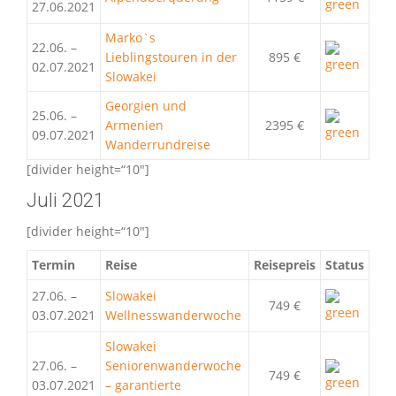
27.06.2021
Marko`s
22.06. –
Lieblingstouren in der
895 €
02.07.2021
Slowakei
Georgien und
25.06. –
Armenien
2395 €
09.07.2021
Wanderrundreise
[divider height=“10″]
Juli 2021
[divider height=“10″]
Termin
Reise
Reisepreis
Status
27.06. –
Slowakei
749 €
03.07.2021
Wellnesswanderwoche
Slowakei
27.06. –
Seniorenwanderwoche
749 €
03.07.2021
– garantierte