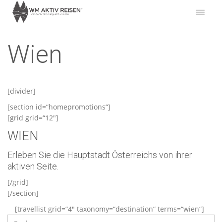
Wien
[divider]
[section id=“homepromotions“]
[grid grid=“12″]
WIEN
Erleben Sie die Hauptstadt Österreichs von ihrer
aktiven Seite.
[/grid]
[/section]
[travellist grid=“4″ taxonomy=“destination“ terms=“wien“]