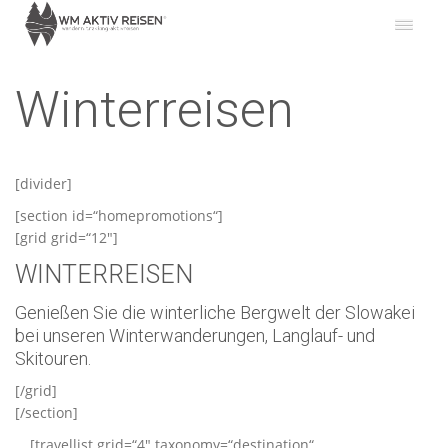
Winterreisen
[divider]
[section id=“homepromotions“]
[grid grid=“12″]
WINTERREISEN
Genießen Sie die winterliche Bergwelt der Slowakei
bei unseren Winterwanderungen, Langlauf- und
Skitouren.
[/grid]
[/section]
[travellist grid=“4″ taxonomy=“destination“