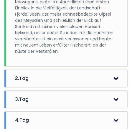
Norwegens, bietet im Abendlicht einen ersten
Einblick in die Vielfältigkeit der Landschaft –
Fjorde, Seen, der meist schneebedeckte Gipfel
des Møysalen und schließlich der Blick auf
Sortland mit seinen vielen blauen Häusern.
Nyksund, unser erster Standort für die nächsten
vier Nächte, ist ein einst verlassener und heute
mit neuem Leben erfüllter Fischerort, an der
Küste der Vesterålen.
2.Tag
Bei unserer Einstiegswanderung begeben wir uns
von Øvergården zu den Rødhamran Bergen, wo
3.Tag
der Aufstieg mit einem fantastischen Ausblick zu
den Vestbygdinseln, der langgestreckten Insel
Heute wandern wir zum Klodalen, einem Tal mit
Andøya und der mit einem hufeisenförmigen
sieben ursprünglichen Seen, in dem auch Elche
4.Tag
Gebirge versehenen Insel Skogsøya belohnt wird.
leben und erreichen den Fuß der Fingamheia.
Die Wanderung dauert ca. drei Std. und kann bei
Über den Anstieg zum Vottestadtinden erreichen
Bei unserer heutigen Wanderung begeben wir uns