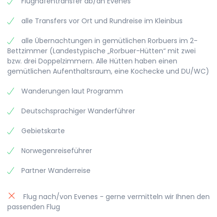
Flughafentransfer ab/an Evenes
auf eigene Faust erkundet, geangelt oder auch
erkunden.
einfach nur entspannt werden. In der alten Schule
alle Transfers vor Ort und Rundreise im Kleinbus
von Reine ist heute die Galerie von Eva Harr einen
Besuch wert.
alle Übernachtungen in gemütlichen Rorbuers im 2-
Bettzimmer (Landestypische „Rorbuer-Hütten“ mit zwei
bzw. drei Doppelzimmern. Alle Hütten haben einen
gemütlichen Aufenthaltsraum, eine Kochecke und DU/WC)
Wanderungen laut Programm
Deutschsprachiger Wanderführer
Gebietskarte
Norwegenreiseführer
Partner Wanderreise
Flug nach/von Evenes - gerne vermitteln wir Ihnen den
passenden Flug