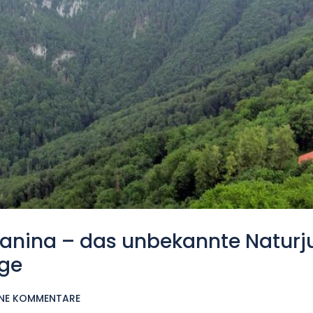
lanina – das unbekannte Naturj
rge
INE KOMMENTARE