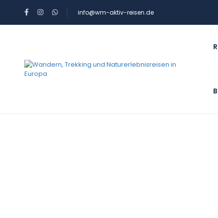
info@wm-aktiv-reisen.de
R
B
Schlagwort:
Pferder