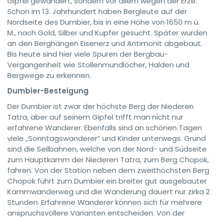
Gipfel gewandert, sondern vor allem wegen der Erze.
Schon im 13. Jahrhundert haben Bergleute auf der
Nordseite des Dumbier, bis in eine Höhe von 1650 m ü.
M., nach Gold, Silber und Kupfer gesucht. Später wurden
an den Berghängen Eisenerz und Antimonit abgebaut.
Bis heute sind hier viele Spuren der Bergbau-
Vergangenheit wie Stollenmundlöcher, Halden und
Bergwege zu erkennen.
Dumbier-Besteigung
Der Dumbier ist zwar der höchste Berg der Niederen
Tatra, aber auf seinem Gipfel trifft man nicht nur
erfahrene Wanderer. Ebenfalls sind an schönen Tagen
viele „Sonntagswanderer“ und Kinder unterwegs. Grund
sind die Seilbahnen, welche von der Nord- und Südseite
zum Hauptkamm der Niederen Tatra, zum Berg Chopok,
fahren. Von der Station neben dem zweithöchsten Berg
Chopok führt zum Dumbier ein breiter gut ausgebauter
Kammwanderweg und die Wanderung dauert nur zirka 2
Stunden. Erfahrene Wanderer können sich für mehrere
anspruchsvollere Varianten entscheiden. Von der