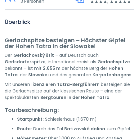
3 Personen
▲▲▲▲, ▲▲▲▲▲
Überblick
Gerlachspitze besteigen – Höchster Gipfel
der Hohen Tatra in der Slowakei
Der
Gerlachovský štít
– auf Deutsch auch
Gerlsdorferspitze
, international meist als
Gerlachspitze
bekannt – ist mit
2.655 m
der höchste Berg der
Hohen
Tatra
, der
Slowakei
und des gesamten
Karpatenbogens
.
Mit unseren
lizenzieren Tatra-Bergführern
besteigen Sie
die Gerlachspitze auf der klassischen Route – eine der
spektakulärsten
Bergtouren in der Hohen Tatra
.
Tourbeschreibung:
Startpunkt:
Schlesierhaus (1.670 m)
Route:
Durch das Tal
Batizovská dolina
zum Gipfel
Höhenmeter:
Über 1.000 m Aufstieg und Abstieg