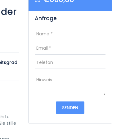
ab
 der
Anfrage
eitsgrad
ührte
e stille