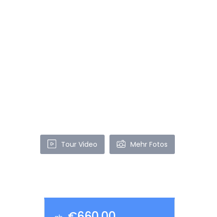
Tour Video
Mehr Fotos
€660,00