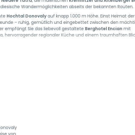
e
Niedere Tatra
, die malerischen
Kremnitzer und Altenberger B
diesische Wandermöglichkeiten abseits der bekannten Routen.
nte
Hochtal Donovaly
auf knapp 1.000 m Höhe. Einst Heimat der
turfreunde – ruhig, gemütlich und eingebettet zwischen den mächt
r empfängt Sie das liebevoll gestaltete
Berghotel Encian
mit
, hervorragender regionaler Küche und einem traumhaften Blic
Donovaly
eise von