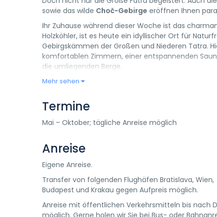
Doch nicht nur die Große Fatra begeistert: Auch di
sowie das wilde
Choč-Gebirge
eröffnen Ihnen para
Ihr Zuhause während dieser Woche ist das charma
Holzköhler, ist es heute ein idyllischer Ort für Na
Gebirgskämmen der Großen und Niederen Tatra. Hie
komfortablen Zimmern, einer entspannenden Sauna
die umliegenden Berge.
Mehr sehen
Termine
Mai – Oktober; tägliche Anreise möglich
Anreise
Eigene Anreise.
Transfer von folgenden Flughäfen Bratislava, Wien,
Budapest und Krakau gegen Aufpreis möglich.
Anreise mit öffentlichen Verkehrsmitteln bis nach 
möglich. Gerne holen wir Sie bei Bus- oder Bahnanr