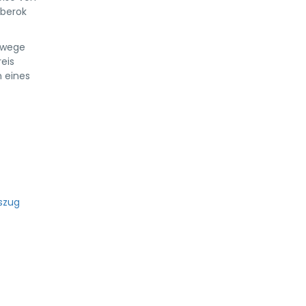
mberok
rwege
eis
n eines
gszug