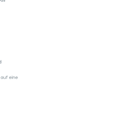
was
d
auf eine