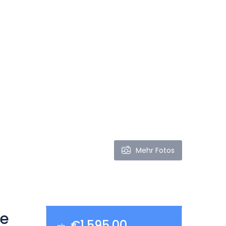
Mehr Fotos
te
€1.595,00