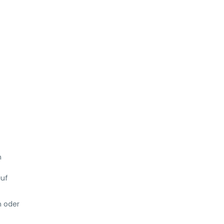
n
auf
n oder