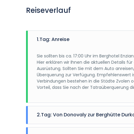
Reiseverlauf
1.Tag: Anreise
Sie sollten bis ca. 17:00 Uhr im Berghotel Enzi
Hier erklären wir Ihnen die aktuellen Detai
Ausrüstung. Sollten Sie mit dem Auto anreisen,
Überquerung zur Verfügung. Empfehlenswert is
Verbindungen bestehen in die Städte Zvolen od
Vorteil, dass Sie nach der Tatraüberquerung d
2.Tag: Von Donovaly zur Berghütte Durk
Nach dem Frühstück starten wir direkt von de
Niederen Tatra führt. Das Ziel der heutigen To