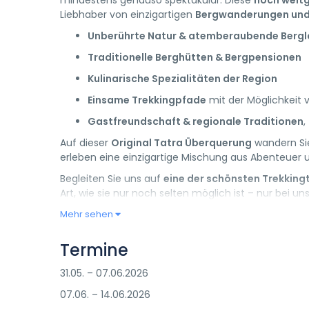
mindestens genauso spektakulär. Diese
noch weitg
Liebhaber von einzigartigen
Bergwanderungen und
Unberührte Natur & atemberaubende Berg
Traditionelle Berghütten & Bergpensionen
Kulinarische Spezialitäten der Region
Einsame Trekkingpfade
mit der Möglichkeit
Gastfreundschaft & regionale Traditionen
,
Auf dieser
Original Tatra Überquerung
wandern Sie
erleben eine einzigartige Mischung aus Abenteuer 
Begleiten Sie uns auf
eine der schönsten Trekking
Art, wie sie nur noch selten möglich ist – nur bei un
Mehr sehen
Termine
31.05. – 07.06.2026
07.06. – 14.06.2026