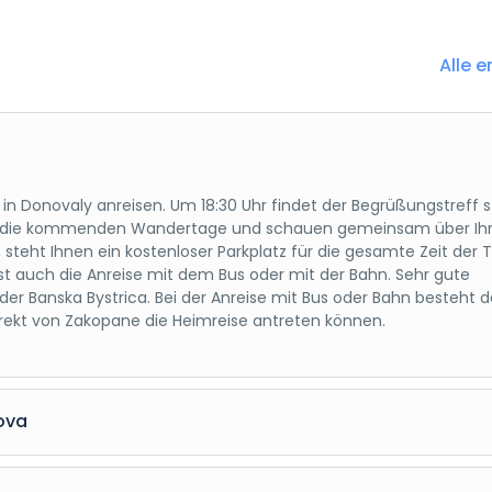
Alle e
an in Donovaly anreisen. Um 18:30 Uhr findet der Begrüßungstreff s
ls für die kommenden Wandertage und schauen gemeinsam über Ih
 steht Ihnen ein kostenloser Parkplatz für die gesamte Zeit der 
t auch die Anreise mit dem Bus oder mit der Bahn. Sehr gute
er Banska Bystrica. Bei der Anreise mit Bus oder Bahn besteht d
irekt von Zakopane die Heimreise antreten können.
ova
r Unterkunft zur ersten Tour, welche uns auf den Hauptkamm de
ur ist die wohl schönst gelegene Schutzhütte der Niederen Tatra