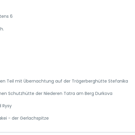
tens 6
h.
en Teil mit Übernachtung auf der Trägerberghütte Stefanika
nen Schutzhütte der Niederen Tatra am Berg Durkova
d Rysy
kei - der Gerlachspitze