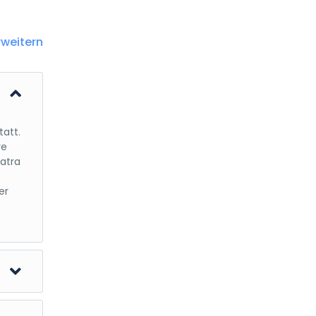
rweitern
tatt.
re
Tatra
er
r
 -