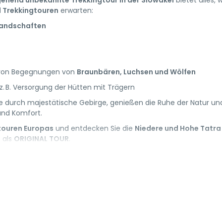
ehend unbekannte Trekkingtour in der Slowakei
bietet alles, 
 Trekkingtouren
erwarten:
landschaften
 von Begegnungen von
Braunbären, Luchsen und Wölfen
 z. B. Versorgung der Hütten mit Trägern
 durch majestätische Gebirge, genießen die Ruhe der Natur un
und Komfort.
touren Europas
und entdecken Sie die
Niedere und Hohe Tatra
s als
ORIGINAL TOUR
.