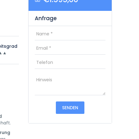
ab
Anfrage
eitsgrad
▲▲
d
haft.
rung