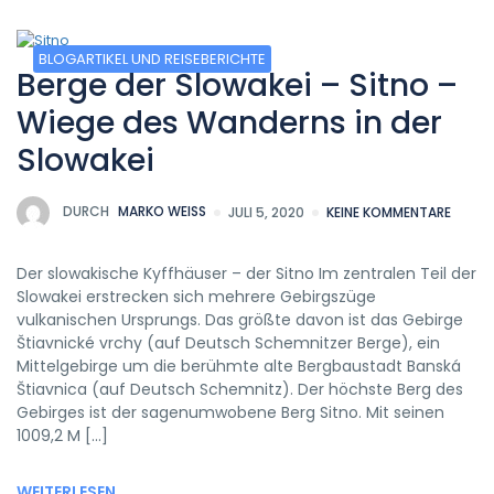
BLOGARTIKEL UND REISEBERICHTE
Berge der Slowakei – Sitno –
Wiege des Wanderns in der
Slowakei
DURCH
MARKO WEISS
JULI 5, 2020
KEINE KOMMENTARE
Der slowakische Kyffhäuser – der Sitno Im zentralen Teil der
Slowakei erstrecken sich mehrere Gebirgszüge
vulkanischen Ursprungs. Das größte davon ist das Gebirge
Štiavnické vrchy (auf Deutsch Schemnitzer Berge), ein
Mittelgebirge um die berühmte alte Bergbaustadt Banská
Štiavnica (auf Deutsch Schemnitz). Der höchste Berg des
Gebirges ist der sagenumwobene Berg Sitno. Mit seinen
1009,2 M […]
WEITERLESEN