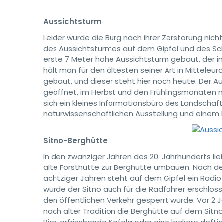
Aussichtsturm
Leider wurde die Burg nach ihrer Zerstörung ni
des Aussichtsturmes auf dem Gipfel und des Sch
erste 7 Meter hohe Aussichtsturm gebaut, der i
hält man für den ältesten seiner Art in Mitteleur
gebaut, und dieser steht hier noch heute. Der A
geöffnet, im Herbst und den Frühlingsmonaten 
sich ein kleines Informationsbüro des Landschaft
naturwissenschaftlichen Ausstellung und einem 
Sitno-Berghütte
In den zwanziger Jahren des 20. Jahrhunderts l
alte Forsthütte zur Berghütte umbauen. Nach dem 
achtziger Jahren steht auf dem Gipfel ein Radi
wurde der Sitno auch für die Radfahrer erschloss
den öffentlichen Verkehr gesperrt wurde. Vor 2 
nach alter Tradition die Berghütte auf dem Sitn
Bier, erfrischende Kofola oder eine leckere deft