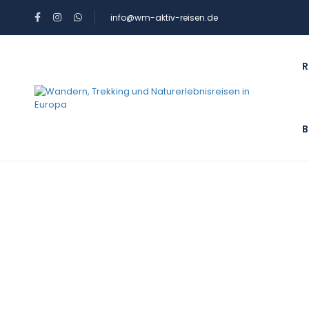
info@wm-aktiv-reisen.de
R
B
Blog