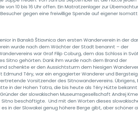
 von 10 bis 16 Uhr offen. Ein Matratzenlager zur Übernachtun
Besucher gegen eine freiwillige Spende auf eigener Isomatt
.
enior in Banská Štiavnica den ersten Wanderverein in der d
rein wurde nach dem Wächter der Stadt benannt – der
Wandervereins war Graf Filip Coburg, dem das Schloss in Svä
s Sitno gehörten. Dank ihm wurde nach dem Brand der
end schenkte er den Aussichtsturm dem hiesigen Wanderver
rzt Edmund Téry, war ein engagierter Wanderer und Bergsteig
lvertretende Vorsitzender des Sitnowandervereins. Übrigens
tte in der Hohen Tatra, die bis heute als Téry Hütte bekannt i
 Gründer der slowakischen Museumsgesellschaft Andrej Kmeť
es Sitno beschäftigte. Und mit den Worten dieses slowakisch
l es in der Slowakei genug höhere Berge gibt, aber schöner a