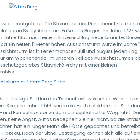
cht wiederaufgebaut. Die Steine aus der Ruine benutzte man 
losses in Svätý Anton am Fuße des Berges. Im Jahre 1727 w
m Jahre 1852 nach einem Blitzeinschlag niederbrannte. Dies
opa. Ein neuer, 11 Meter hoher, Aussichtsturm wurde im Jahre 
ussichtsturm ist in Ferienmonaten Juli und August jeden Tag
nur am Wochenende. Im unteren Teil des Aussichtsturmes b
sschutzgebietes Štiavnické vrchy mit einer kleinen
Imbiss.
ieß die hiesige Sektion des Tschechoslowakischen Wandervere
Krieg im Jahre 1946 wurde die Hütte elektrifiziert. Seit den
o- und Fernsehsender zu dem ein asphaltierter Weg führt. Da
en. Keine Angst, Autos begegnen Sie hier nicht, da die Strass
Jahren hat ein junger Mann die Hütte gepachtet und betreib
o Plateau. Nach der Sitno-Besteigung können sich alle auf ei
ige Suppe freuen. Von Juni bis September ist die Hütte jeden