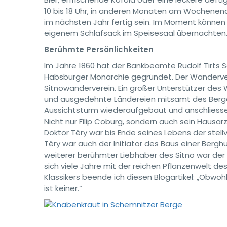
10 bis 18 Uhr, in anderen Monaten am Wochenende
im nächsten Jahr fertig sein. Im Moment können 
eigenem Schlafsack im Speisesaal übernachten
Berühmte Persönlichkeiten
Im Jahre 1860 hat der Bankbeamte Rudolf Tirts S
Habsburger Monarchie gegründet. Der Wanderve
Sitnowanderverein. Ein großer Unterstützer des 
und ausgedehnte Ländereien mitsamt des Berge
Aussichtsturm wiederaufgebaut und anschliess
Nicht nur Filip Coburg, sondern auch sein Hausa
Doktor Téry war bis Ende seines Lebens der stel
Téry war auch der Initiator des Baus einer Berghü
weiterer berühmter Liebhaber des Sitno war der
sich viele Jahre mit der reichen Pflanzenwelt d
Klassikers beende ich diesen Blogartikel: „Obwoh
ist keiner.“