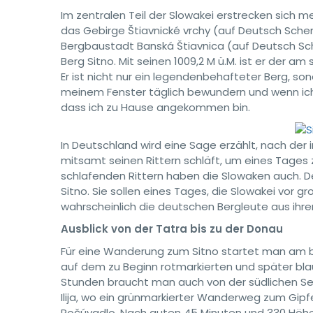
Im zentralen Teil der Slowakei erstrecken sich 
das Gebirge Štiavnické vrchy (auf Deutsch Sche
Bergbaustadt Banská Štiavnica (auf Deutsch S
Berg Sitno. Mit seinen 1009,2 M ü.M. ist er der 
Er ist nicht nur ein legendenbehafteter Berg, so
meinem Fenster täglich bewundern und wenn ich
dass ich zu Hause angekommen bin.
In Deutschland wird eine Sage erzählt, nach der i
mitsamt seinen Rittern schläft, um eines Tages
schlafenden Rittern haben die Slowaken auch. De
Sitno. Sie sollen eines Tages, die Slowakei vor
wahrscheinlich die deutschen Bergleute aus ihre
Ausblick von der Tatra bis zu der Donau
Für eine Wanderung zum Sitno startet man am b
auf dem zu Beginn rotmarkierten und später bl
Stunden braucht man auch von der südlichen Sei
Ilija, wo ein grünmarkierter Wanderweg zum Gipfe
Počúvadlo. Nach guten 45 Minuten und 330 Höh