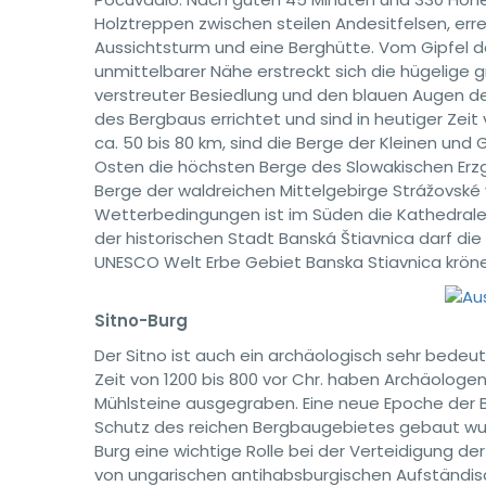
Holztreppen zwischen steilen Andesitfelsen, erre
Aussichtsturm und eine Berghütte. Vom Gipfel de
unmittelbarer Nähe erstreckt sich die hügelige g
verstreuter Besiedlung und den blauen Augen der
des Bergbaus errichtet und sind in heutiger Zeit
ca. 50 bis 80 km, sind die Berge der Kleinen un
Osten die höchsten Berge des Slowakischen Er
Berge der waldreichen Mittelgebirge Strážovské v
Wetterbedingungen ist im Süden die Kathedrale
der historischen Stadt Banská Štiavnica darf d
UNESCO Welt Erbe Gebiet Banska Stiavnica kröne
Sitno-Burg
Der Sitno ist auch ein archäologisch sehr bedeut
Zeit von 1200 bis 800 vor Chr. haben Archäolog
Mühlsteine ausgegraben. Eine neue Epoche der B
Schutz des reichen Bergbaugebietes gebaut wurde
Burg eine wichtige Rolle bei der Verteidigung d
von ungarischen antihabsburgischen Aufständisch