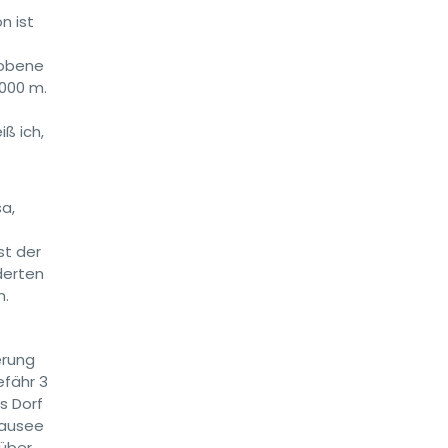
n ist
wobene
1000 m.
ß ich,
sa,
st der
derten
n.
erung
fähr 3
s Dorf
tausee
über