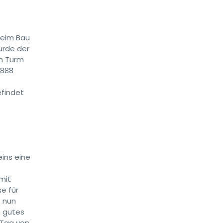
beim Bau
urde der
en Turm
1888
efindet
ins eine
mit
e für
t nun
n gutes
 Tag von