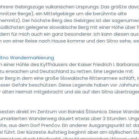
mehrere Gebirgszüge vulkanischen Ursprungs. Das größte davo
mnitzer Berge), ein Mittelgebirge um die berühmte alte
chemnitz). Der höchste Berg des Gebirges ist der sagenum
am südlichsten gelegene slowakische Berg mit einer Höhe über 
ndern für mich auch ein ganz besonderer. Ich kann diesen aus
 von einer Reise nach Hause komme und den Sitno sehe, wei
n einer Höhle des Kyffhäusers der Kaiser Friedrich I. Barbaros
 zu erwachen und Deutschland zu retten. Eine Legende mit
r Berg in dem eine große Slowakische Ritterarmee schläft, i
 grosser Gefahr beschützen. Diese Legende haben vor Jahrhun
r alten Heimat mitgebracht und sie auf den Sitno übertrage
esten direkt im Zentrum von Banská Štiavnica. Diese Wand
aumarkierten Wanderweg dauert etwas über 3 Stunden. Unge
te, aus dem Dorf Prenčov. Ein anderer Ausgangspunkt ist da
l führt. Der kürzeste Aufstieg beginnt aber am idyllischen S
enmetern durch Mischwald, über blumenreichen Wiesen und 