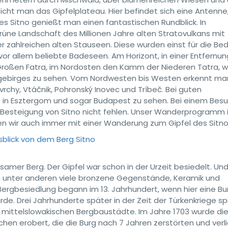
icht man das Gipfelplateau. Hier befindet sich eine Antenne,
s Sitno genießt man einen fantastischen Rundblick. In
rüne Landschaft des Millionen Jahre alten Stratovulkans mit
 zahlreichen alten Stauseen. Diese wurden einst für die Bed
 vor allem beliebte Badeseen. Am Horizont, in einer Entfernu
d Großen Fatra, im Nordosten den Kamm der Niederen Tatra, w
zgebirges zu sehen. Vom Nordwesten bis Westen erkennt ma
rchy, Vtáčnik, Pohronský Inovec und Tríbeč. Bei guten
 in Esztergom und sogar Budapest zu sehen. Bei einem Bes
ie Besteigung von Sitno nicht fehlen. Unser Wanderprogramm
n wir auch immer mit einer Wanderung zum Gipfel des Sitno
samer Berg. Der Gipfel war schon in der Urzeit besiedelt. Un
en unter anderen viele bronzene Gegenstände, Keramik und
ergbesiedlung begann im 13. Jahrhundert, wenn hier eine B
. Drei Jahrhunderte später in der Zeit der Türkenkriege spi
er mittelslowakischen Bergbaustädte. Im Jahre 1703 wurde di
en erobert, die die Burg nach 7 Jahren zerstörten und verl