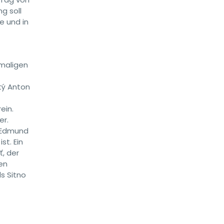
g soll
e und in
amaligen
tý Anton
ein.
er.
, Edmund
st. Ein
, der
en
ls Sitno