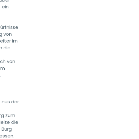
 ein
ürfnisse
ng von
eiter im
n die
uch von
 im
.
d aus der
urg zum
elte die
e Burg
iessen.