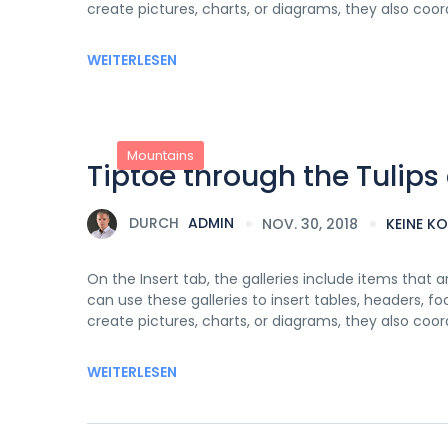
create pictures, charts, or diagrams, they also coo
WEITERLESEN
Mountains
Tiptoe through the Tulip
DURCH
ADMIN
NOV. 30, 2018
KEINE K
On the Insert tab, the galleries include items that
can use these galleries to insert tables, headers, f
create pictures, charts, or diagrams, they also coo
WEITERLESEN