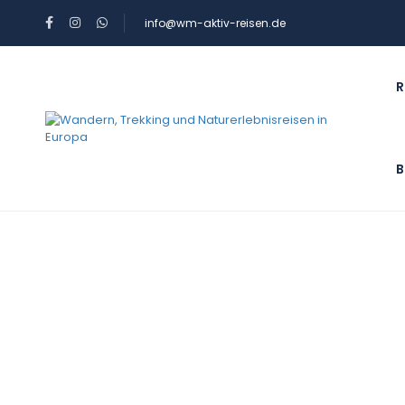
info@wm-aktiv-reisen.de
R
B
Galerien