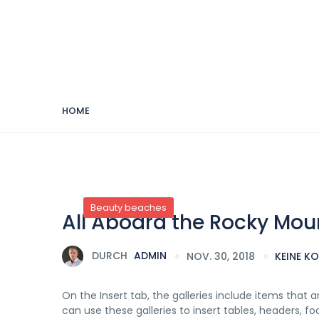
HOME
Beauty beaches
All Aboard the Rocky Mou
DURCH
ADMIN
NOV. 30, 2018
KEINE K
On the Insert tab, the galleries include items that
can use these galleries to insert tables, headers, f