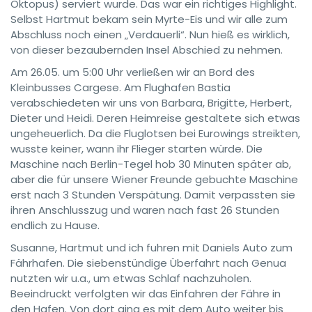
Oktopus) serviert wurde. Das war ein richtiges Highlight.
Selbst Hartmut bekam sein Myrte-Eis und wir alle zum
Abschluss noch einen „Verdauerli“. Nun hieß es wirklich,
von dieser bezaubernden Insel Abschied zu nehmen.
Am 26.05. um 5:00 Uhr verließen wir an Bord des
Kleinbusses Cargese. Am Flughafen Bastia
verabschiedeten wir uns von Barbara, Brigitte, Herbert,
Dieter und Heidi. Deren Heimreise gestaltete sich etwas
ungeheuerlich. Da die Fluglotsen bei Eurowings streikten,
wusste keiner, wann ihr Flieger starten würde. Die
Maschine nach Berlin-Tegel hob 30 Minuten später ab,
aber die für unsere Wiener Freunde gebuchte Maschine
erst nach 3 Stunden Verspätung. Damit verpassten sie
ihren Anschlusszug und waren nach fast 26 Stunden
endlich zu Hause.
Susanne, Hartmut und ich fuhren mit Daniels Auto zum
Fährhafen. Die siebenstündige Überfahrt nach Genua
nutzten wir u.a., um etwas Schlaf nachzuholen.
Beeindruckt verfolgten wir das Einfahren der Fähre in
den Hafen. Von dort ging es mit dem Auto weiter bis