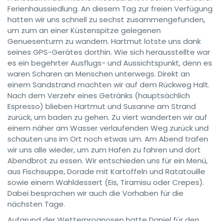
Ferienhaussiedlung. An diesem Tag zur freien Verfügung
hatten wir uns schnell zu sechst zusammengefunden,
um zum an einer Küstenspitze gelegenen
Genuesenturm zu wandern. Hartmut lotste uns dank
seines GPS-Gerätes dorthin. Wie sich herausstellte war
es ein begehrter Ausflugs- und Aussichtspunkt, denn es
waren Scharen an Menschen unterwegs. Direkt an
einem Sandstrand machten wir auf dem Rückweg Halt.
Nach dem Verzehr eines Getränks (hauptsächlich
Espresso) blieben Hartmut und Susanne am Strand
zurück, um baden zu gehen. Zu viert wanderten wir auf
einem näher am Wasser verlaufenden Weg zurück und
schauten uns im Ort noch etwas um. Am Abend trafen
wir uns alle wieder, um zum Hafen zu fahren und dort
Abendbrot zu essen. Wir entschieden uns für ein Menü,
aus Fischsuppe, Dorade mit Kartoffeln und Ratatouille
sowie einem Wahldessert (Eis, Tiramisu oder Crepes).
Dabei besprachen wir auch die Vorhaben für die
nächsten Tage.
Aufgrund der Wetterprognosen hatte Daniel für den