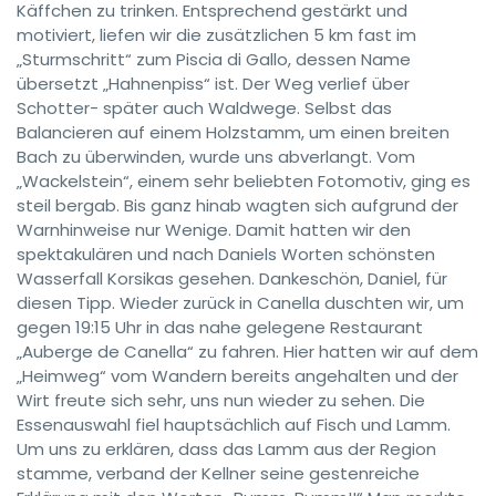
Käffchen zu trinken. Entsprechend gestärkt und
motiviert, liefen wir die zusätzlichen 5 km fast im
„Sturmschritt“ zum Piscia di Gallo, dessen Name
übersetzt „Hahnenpiss“ ist. Der Weg verlief über
Schotter- später auch Waldwege. Selbst das
Balancieren auf einem Holzstamm, um einen breiten
Bach zu überwinden, wurde uns abverlangt. Vom
„Wackelstein“, einem sehr beliebten Fotomotiv, ging es
steil bergab. Bis ganz hinab wagten sich aufgrund der
Warnhinweise nur Wenige. Damit hatten wir den
spektakulären und nach Daniels Worten schönsten
Wasserfall Korsikas gesehen. Dankeschön, Daniel, für
diesen Tipp. Wieder zurück in Canella duschten wir, um
gegen 19:15 Uhr in das nahe gelegene Restaurant
„Auberge de Canella“ zu fahren. Hier hatten wir auf dem
„Heimweg“ vom Wandern bereits angehalten und der
Wirt freute sich sehr, uns nun wieder zu sehen. Die
Essenauswahl fiel hauptsächlich auf Fisch und Lamm.
Um uns zu erklären, dass das Lamm aus der Region
stamme, verband der Kellner seine gestenreiche