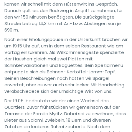
kamen wir schnell mit dem Hüttenwirt ins Gespräch.
Danach galt es, den Rückweg in Angriff zu nehmen, für
den wir 150 Minuten benötigten. Die zurückgelegte
Strecke betrug 14,3 km mit An- bzw. Abstiegen von je
690 m.
Nach einer Erholungspause in der Unterkunft brachen wir
um 19:15 Uhr auf, um in dem selben Restaurant wie am
Vortag einzukehren. Als Willkommensgeste spendierte
der Hausherr gleich mal zwei Platten mit
Schinkenvariationen und Baguettes. Sein Spezialmenü
entpuppte sich als Bohnen- Kartoffel-Lamm-Topf.
Seinen Beschreibungen nach hatten wir Spargel
erwartet, aber es war auch sehr lecker. Mit Handschlag
verabschiedete sich der umsichtige Wirt von uns.
Der 19.05. bedeutete wieder einen Wechsel des
Quartiers. Zuvor frühstückten wir gemeinsam auf der
Terrasse der Familie Myritz. Dabei sei zu erwähnen, dass
Dieter aus Salami, Zwiebeln, 18 Eiern und diversen
Zutaten ein leckeres Rührei zauberte. Nach dem