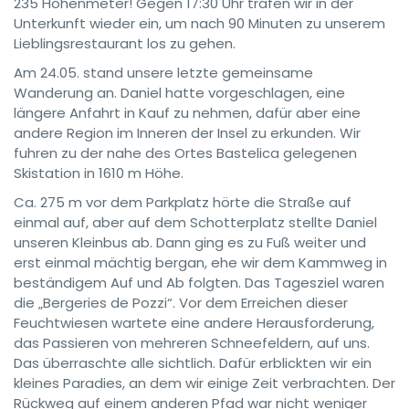
235 Höhenmeter! Gegen 17:30 Uhr trafen wir in der
Unterkunft wieder ein, um nach 90 Minuten zu unserem
Lieblingsrestaurant los zu gehen.
Am 24.05. stand unsere letzte gemeinsame
Wanderung an. Daniel hatte vorgeschlagen, eine
längere Anfahrt in Kauf zu nehmen, dafür aber eine
andere Region im Inneren der Insel zu erkunden. Wir
fuhren zu der nahe des Ortes Bastelica gelegenen
Skistation in 1610 m Höhe.
Ca. 275 m vor dem Parkplatz hörte die Straße auf
einmal auf, aber auf dem Schotterplatz stellte Daniel
unseren Kleinbus ab. Dann ging es zu Fuß weiter und
erst einmal mächtig bergan, ehe wir dem Kammweg in
beständigem Auf und Ab folgten. Das Tagesziel waren
die „Bergeries de Pozzi“. Vor dem Erreichen dieser
Feuchtwiesen wartete eine andere Herausforderung,
das Passieren von mehreren Schneefeldern, auf uns.
Das überraschte alle sichtlich. Dafür erblickten wir ein
kleines Paradies, an dem wir einige Zeit verbrachten. Der
Rückweg auf einem anderen Pfad war nicht weniger