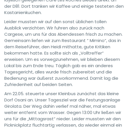
der D81. Dort tranken wir Kaffee und einige testeten den
Kastanienkuchen.
Leider mussten wir auf den sonst üblichen tollen
Ausblick verzichten. Wir fuhren also zurück nach
Cargese, um uns für das Abendessen frisch zu machen.
Gemeinsam liefen wir zum Restaurant “ Mimino“, das in
dem Reiseführer, den Heidi mithatte, gute Kritiken
bekommen hatte. Es sollte sich als „Volltreffer“
erweisen. Um es vorwegzunehmen, wir blieben diesem
Lokal bis zum Ende treu. Täglich gab es ein anderes
Tagesgericht, alles wurde frisch zubereitet und die
Bedienung war äußerst zuvorkommend. Damit lag die
Zufriedenheit auf beiden Seiten.
Am 22.05. steuerte unser Kleinbus zunächst das kleine
Dorf Osani an. Unser Tagesziel war die Festungsanlage
Girolata. Der Weg dahin verlief mal näher, mal etwas
weiter entfernt vom Wasser. Gegen 13:00 Uhr ließen wir
uns für die „Mittagsrast“ nieder. Leider mussten wir den
Picknickplatz fluchtartig verlassen, da wieder einmal ein