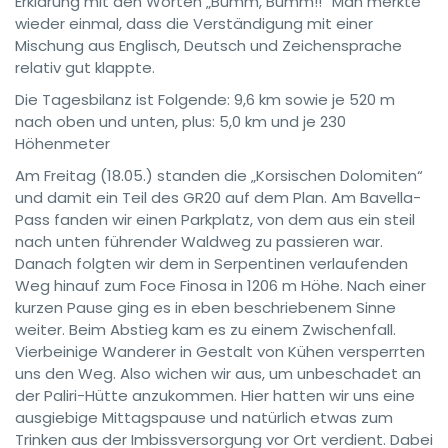
Erklärung mit den Worten „Bumm, Bumm!!“ Man merkte
wieder einmal, dass die Verständigung mit einer
Mischung aus Englisch, Deutsch und Zeichensprache
relativ gut klappte.
Die Tagesbilanz ist Folgende: 9,6 km sowie je 520 m
nach oben und unten, plus: 5,0 km und je 230
Höhenmeter
Am Freitag (18.05.) standen die „Korsischen Dolomiten“
und damit ein Teil des GR20 auf dem Plan. Am Bavella-
Pass fanden wir einen Parkplatz, von dem aus ein steil
nach unten führender Waldweg zu passieren war.
Danach folgten wir dem in Serpentinen verlaufenden
Weg hinauf zum Foce Finosa in 1206 m Höhe. Nach einer
kurzen Pause ging es in eben beschriebenem Sinne
weiter. Beim Abstieg kam es zu einem Zwischenfall.
Vierbeinige Wanderer in Gestalt von Kühen versperrten
uns den Weg. Also wichen wir aus, um unbeschadet an
der Paliri-Hütte anzukommen. Hier hatten wir uns eine
ausgiebige Mittagspause und natürlich etwas zum
Trinken aus der Imbissversorgung vor Ort verdient. Dabei