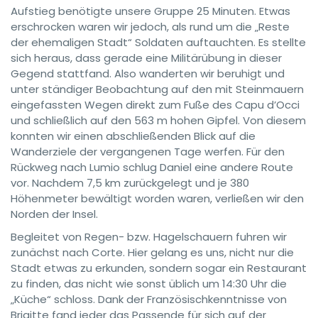
Aufstieg benötigte unsere Gruppe 25 Minuten. Etwas
erschrocken waren wir jedoch, als rund um die „Reste
der ehemaligen Stadt“ Soldaten auftauchten. Es stellte
sich heraus, dass gerade eine Militärübung in dieser
Gegend stattfand. Also wanderten wir beruhigt und
unter ständiger Beobachtung auf den mit Steinmauern
eingefassten Wegen direkt zum Fuße des Capu d’Occi
und schließlich auf den 563 m hohen Gipfel. Von diesem
konnten wir einen abschließenden Blick auf die
Wanderziele der vergangenen Tage werfen. Für den
Rückweg nach Lumio schlug Daniel eine andere Route
vor. Nachdem 7,5 km zurückgelegt und je 380
Höhenmeter bewältigt worden waren, verließen wir den
Norden der Insel.
Begleitet von Regen- bzw. Hagelschauern fuhren wir
zunächst nach Corte. Hier gelang es uns, nicht nur die
Stadt etwas zu erkunden, sondern sogar ein Restaurant
zu finden, das nicht wie sonst üblich um 14:30 Uhr die
„Küche“ schloss. Dank der Französischkenntnisse von
Brigitte fand jeder das Passende für sich auf der