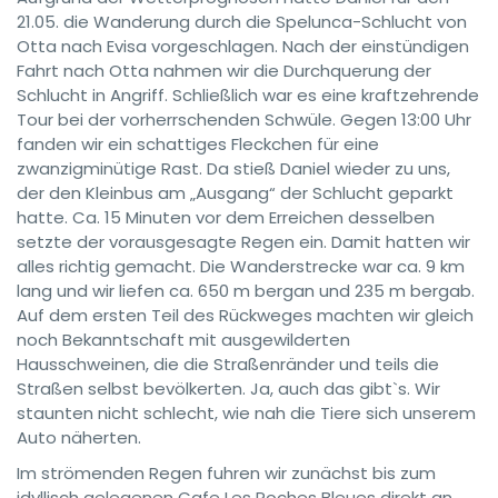
21.05. die Wanderung durch die Spelunca-Schlucht von
Otta nach Evisa vorgeschlagen. Nach der einstündigen
Fahrt nach Otta nahmen wir die Durchquerung der
Schlucht in Angriff. Schließlich war es eine kraftzehrende
Tour bei der vorherrschenden Schwüle. Gegen 13:00 Uhr
fanden wir ein schattiges Fleckchen für eine
zwanzigminütige Rast. Da stieß Daniel wieder zu uns,
der den Kleinbus am „Ausgang“ der Schlucht geparkt
hatte. Ca. 15 Minuten vor dem Erreichen desselben
setzte der vorausgesagte Regen ein. Damit hatten wir
alles richtig gemacht. Die Wanderstrecke war ca. 9 km
lang und wir liefen ca. 650 m bergan und 235 m bergab.
Auf dem ersten Teil des Rückweges machten wir gleich
noch Bekanntschaft mit ausgewilderten
Hausschweinen, die die Straßenränder und teils die
Straßen selbst bevölkerten. Ja, auch das gibt`s. Wir
staunten nicht schlecht, wie nah die Tiere sich unserem
Auto näherten.
Im strömenden Regen fuhren wir zunächst bis zum
idyllisch gelegenen Cafe Les Roches Bleues direkt an