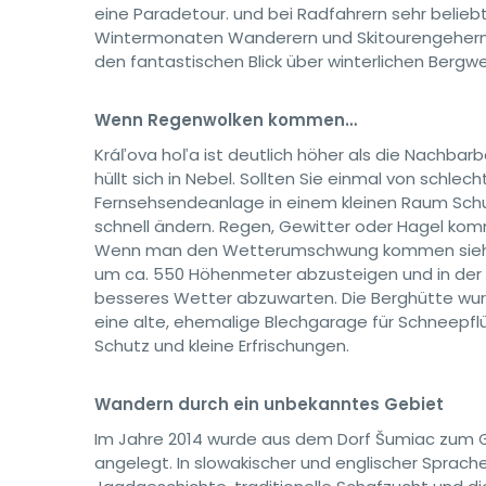
eine Paradetour. und bei Radfahrern sehr beliebt
Wintermonaten Wanderern und Skitourengehern 
den fantastischen Blick über winterlichen Bergwe
Wenn Regenwolken kommen…
Kráľova hoľa ist deutlich höher als die Nachbar
hüllt sich in Nebel. Sollten Sie einmal von sch
Fernsehsendeanlage in einem kleinen Raum Schu
schnell ändern. Regen, Gewitter oder Hagel komme
Wenn man den Wetterumschwung kommen sieht, 
um ca. 550 Höhenmeter abzusteigen und in der 
besseres Wetter abzuwarten. Die Berghütte wurde
eine alte, ehemalige Blechgarage für Schneepf
Schutz und kleine Erfrischungen.
Wandern durch ein unbekanntes Gebiet
Im Jahre 2014 wurde aus dem Dorf Šumiac zum Gi
angelegt. In slowakischer und englischer Sprach