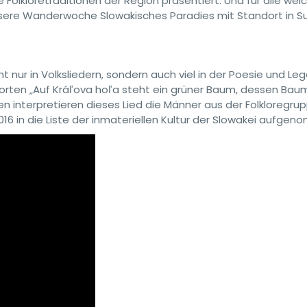
 Folkloretraditionen der Region präsentiert. Und für alle wel
nsere Wanderwoche Slowakisches Paradies mit Standort in S
ht nur in Volksliedern, sondern auch viel in der Poesie und L
orten „Auf Kráľova hoľa steht ein grüner Baum, dessen Bau
 interpretieren dieses Lied die Männer aus der Folkloregru
6 in die Liste der inmateriellen Kultur der Slowakei aufge