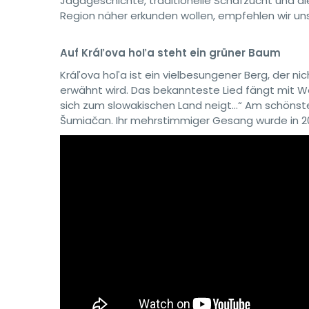
Jagdgeschichte, traditionelle Schafzucht und die
Region näher erkunden wollen, empfehlen wir u
Auf Kráľova hoľa steht ein grüner Baum
Kráľova hoľa ist ein vielbesungener Berg, der nic
erwähnt wird. Das bekannteste Lied fängt mit W
sich zum slowakischen Land neigt…“ Am schönsten
Šumiačan. Ihr mehrstimmiger Gesang wurde in 201