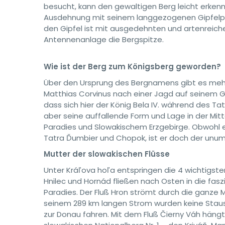
besucht, kann den gewaltigen Berg leicht erkenne
Ausdehnung mit seinem langgezogenen Gipfelp
den Gipfel ist mit ausgedehnten und artenreich
Antennenanlage die Bergspitze.
Wie ist der Berg zum Königsberg geworden?
Über den Ursprung des Bergnamens gibt es mehre
Matthias Corvinus nach einer Jagd auf seinem 
dass sich hier der König Bela IV. während des Tat
aber seine auffallende Form und Lage in der Mit
Paradies und Slowakischem Erzgebirge. Obwohl er
Tatra Ďumbier und Chopok, ist er doch der unum
Mutter der slowakischen Flüsse
Unter Kráľova hoľa entspringen die 4 wichtigsten
Hnilec und Hornád fließen nach Osten in die fa
Paradies. Der Fluß Hron strömt durch die ganze M
seinem 289 km langen Strom wurden keine Stau
zur Donau fahren. Mit dem Fluß Čierny Váh hän