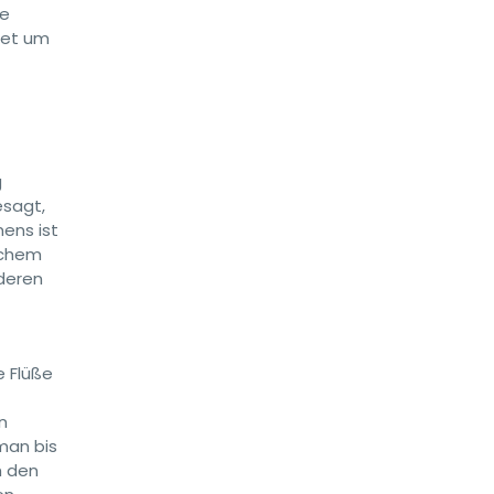
re
iet um
g
esagt,
mens ist
schem
ederen
e Flüße
n
man bis
h den