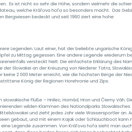
n. Es ist nicht so sehr die Höhe, sondern vielmehr die schie
lateau, welche Kráľova hoľa so besonders macht. Das Geb
en Bergwiesen bedeckt und seit 1960 ziert eine hohe
re Legenden. Laut einer, hat der beliebte ungarische Köni
Gipfel zu Mittag gegessen. Eine andere Legende wiederum b
areneinfalls versteckt hielt. Die einfachste Erklärung des Na
te der Slowakei an der Kreuzung von Niederer Tatra, Slowaki
 keine 2 000 Meter erreicht, wie die höchsten Berge der Ni
strittene König der Regionen Horehronie und Zips.
 slowakische Flüße – Hnilec, Hornád, Hron und Čierny Váh. Di
szinierenden wilden Klammen des Nationalparks Slowakisches
ittelslowakei und zieht jedes Jahr viele Wassersportler an. A
seen gebaut, und mit einem Kajak oder Schlauchboot kann 
gt eine Legende zusammen. Von Kráľova hoľa sieht man auc