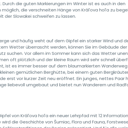
. Durch die guten Markierungen im Winter ist es auch in den
möglich, die verschneiten Hänge von Kráľova hoľa zu beg
lt der Slowakei schweifen zu lassen.
berge und häufig weht auf dem Gipfel ein starker Wind und de
lechtem Wetter überrascht werden, können Sie im Gebäude der
tz suchen. Vor allem im Sommer kann sich das Wetter uner
n oft plötzlich und der kleine Raum wird sehr schnell überfü
ist es immer besser auf dem blaumarkierten Wanderweg 
kleinen gemütlichen Berghütte, bei einem guten Bergkräute
 erst vor kurzer Zeit neu eröffnet. Ein junges, nettes Paar 
lüge liebevoll umgebaut und bietet nun Wanderern und Radf
pfel von Kráľova hoľa ein neuer Lehrpfad mit 12 Informatio
e wird die Geschichte von Šumiac, Flora und Fauna, Forstwese