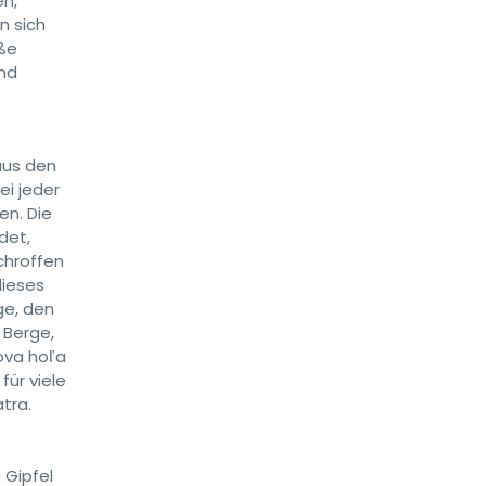
en,
n sich
iße
und
aus den
ei jeder
en. Die
det,
chroffen
dieses
ge, den
 Berge,
ova hoľa
für viele
atra.
 Gipfel