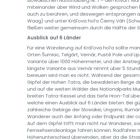
slowakischen Nationalberg Nr. 1 – den Kriváň. M
miteinander über Wind und Wolken gesprochen hab
auch zu berühren, und deswegen entsprangen aus
Waag) und unter Kráľova hoľa Čierny Váh (Schw
fließen weiter gemeinsam durch die Hälfte der S
Ausblick auf 6 Länder
Für eine Wanderung auf Kráľova hoľa sollte ma
Orten Šumiac, Telgárt, Vernár, Pusté Pole und Li
Variante über 1000 Höhenmeter, und der Anstieg 
längste Variante aus Vernár nimmt über 5 Stunde
bereuen wird man es nicht. Während der gesamte
Gipfel der Hohen Tatra, die bewaldeten Berge d
und auf die weiten Wälder des Nationalparks Mu
breiten Tatra-Kessel und das tiefe Hron-Tal übe
welche einen Ausblick auf 6 Länder bieten. Bei
zahlreiche Gebirge der Slowakei, Ungarns, Rumäni
Wanderer auch der Anfang oder Endpunkt der ca
Auf dem Gipfel trifft man nicht nur Wanderer, s
Fernsehsendeanlage fahren können. Radfahrer m
Höhenunterschied überwinden, aber da die Strass