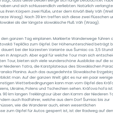
an sagt, dass diese beiden Berge sich lange beobachtet hab
en und sich schlussendlich verliebten. Natürlich verlangte
 ihren Körpern zwei Flüße, unter dem Kriváň Biely Váh (We
arze Waag). Nach 39 km treffen sich diese zwei Flüsschen 
lowakei als der längste slowakische Fluß Váh (Waag).
n den ganzen Tag einplanen. Markierte Wanderwege führen 
ptovská Teplička zum Gipfel. Der Höhenunterschied beträgt b
dauert bei der kürzesten Variante aus Šumiac ca. 3,5 Stund
n in Anspruch. Aber egal für welche Tour man sich entschei
n Tour, bieten sich viele wunderschöne Ausblicke auf die s
er Niederen Tatra, die Karstplateaus des Slowakischen Para
ranska Planina. Auch das ausgedehnte Slowakische Erzgebir
rblickt man. Auf der ganzen Welt gibt es nur ein paar wenige
 günstigen Wetterbedingungen kann man vom Gipfel des Kráľ
ens, Ukraine, Polens und Tschechien sehen. Kráľova hoľa ist 
. 90 km langen Trekkingtour über den Kamm der Niederen T
ondern auch Radfahrer, welche aus dem Dorf Šumiac bis zur
üssen, wie die Wanderer auch, einen wesentlichen
e zum Gipfel für Autos gesperrt ist, ist der Radweg auf den