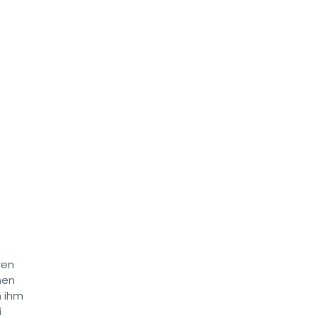
ren
hen
h ihm
i