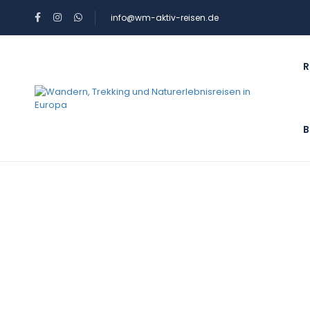
info@wm-aktiv-reisen.de
R
B
Blog