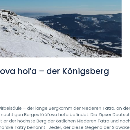
ľova hoľa – der Königsberg
r Wirbelsäule – der lange Bergkamm der Niederen Tatra, an de
 mächtigen Berges Kráľova hoľa befindet. Die Zipser Deutsc
ist er der höchste Berg der östlichen Niederen Tatra und nac
ohoľské Tatry benannt. Jeder, der diese Gegend der Slowake