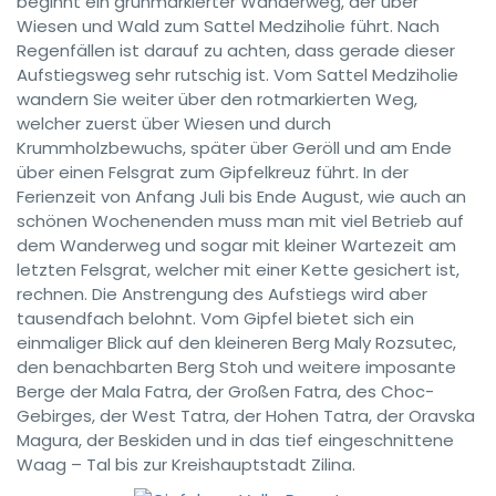
beginnt ein grünmarkierter Wanderweg, der über
Wiesen und Wald zum Sattel Medziholie führt. Nach
Regenfällen ist darauf zu achten, dass gerade dieser
Aufstiegsweg sehr rutschig ist. Vom Sattel Medziholie
wandern Sie weiter über den rotmarkierten Weg,
welcher zuerst über Wiesen und durch
Krummholzbewuchs, später über Geröll und am Ende
über einen Felsgrat zum Gipfelkreuz führt. In der
Ferienzeit von Anfang Juli bis Ende August, wie auch an
schönen Wochenenden muss man mit viel Betrieb auf
dem Wanderweg und sogar mit kleiner Wartezeit am
letzten Felsgrat, welcher mit einer Kette gesichert ist,
rechnen. Die Anstrengung des Aufstiegs wird aber
tausendfach belohnt. Vom Gipfel bietet sich ein
einmaliger Blick auf den kleineren Berg Maly Rozsutec,
den benachbarten Berg Stoh und weitere imposante
Berge der Mala Fatra, der Großen Fatra, des Choc-
Gebirges, der West Tatra, der Hohen Tatra, der Oravska
Magura, der Beskiden und in das tief eingeschnittene
Waag – Tal bis zur Kreishauptstadt Zilina.