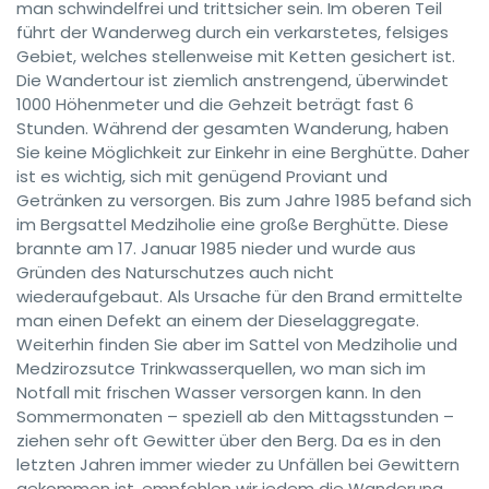
man schwindelfrei und trittsicher sein. Im oberen Teil
führt der Wanderweg durch ein verkarstetes, felsiges
Gebiet, welches stellenweise mit Ketten gesichert ist.
Die Wandertour ist ziemlich anstrengend, überwindet
1000 Höhenmeter und die Gehzeit beträgt fast 6
Stunden. Während der gesamten Wanderung, haben
Sie keine Möglichkeit zur Einkehr in eine Berghütte. Daher
ist es wichtig, sich mit genügend Proviant und
Getränken zu versorgen. Bis zum Jahre 1985 befand sich
im Bergsattel Medziholie eine große Berghütte. Diese
brannte am 17. Januar 1985 nieder und wurde aus
Gründen des Naturschutzes auch nicht
wiederaufgebaut. Als Ursache für den Brand ermittelte
man einen Defekt an einem der Dieselaggregate.
Weiterhin finden Sie aber im Sattel von Medziholie und
Medzirozsutce Trinkwasserquellen, wo man sich im
Notfall mit frischen Wasser versorgen kann. In den
Sommermonaten – speziell ab den Mittagsstunden –
ziehen sehr oft Gewitter über den Berg. Da es in den
letzten Jahren immer wieder zu Unfällen bei Gewittern
gekommen ist, empfehlen wir jedem die Wanderung