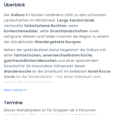
Überblick
Die
Gallura
im Norden Sardiniens zählt zu den schönsten
Landschaften im Mittelmeer.
Lange Sandstrände
,
versteckte
türkisfarbene Buchten
, weite
Korkeichenwälder
, wilde
Granitlandschaften
sowie
sattgrüne Wiesen und Felder machen die Region zu einem
der attraktivsten
Wandergebiete Europas
.
Neben der spektakulären Natur begeistert die Gallura mit
einer
fantastischen, unverwechselbaren Küche
,
gastfreundlichen Menschen
und einer spannenden
Geschichte. Ein besonderer Höhepunkt dieser
Wanderwoche
ist die Unterkunft im beliebten
Hotel Rocce
Sarde
an der Nordostküste – nur einen Steinwurf vom
Herzen der Gallura entfernt.
Mehr sehen
Termine
Dieses Wanderpaket ist für Gruppen ab 4 Personen