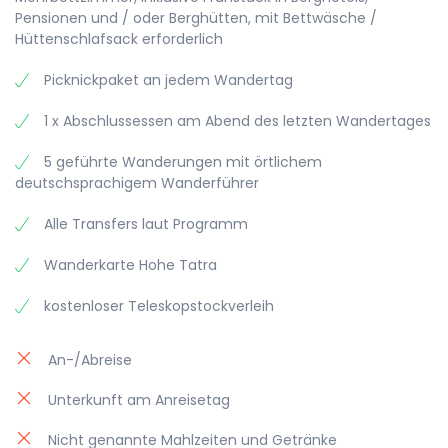
Highlight krönen möchte, kann mit uns auch
Pensionen und / oder Berghütten, mit Bettwäsche /
gerne den höchsten Berg der Slowakei die
Hüttenschlafsack erforderlich
Aufstieg: 250 HM | Abstieg: 800 HM | Gehzeit: ca. 4
Gerlachspitze besteigen.
Stunden
Picknickpaket an jedem Wandertag
1 x Abschlussessen am Abend des letzten Wandertages
5 geführte Wanderungen mit örtlichem
deutschsprachigem Wanderführer
Alle Transfers laut Programm
Wanderkarte Hohe Tatra
kostenloser Teleskopstockverleih
An-/Abreise
Unterkunft am Anreisetag
Nicht genannte Mahlzeiten und Getränke