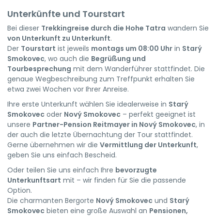
Unterkünfte und Tourstart
Bei dieser
Trekkingreise durch die Hohe Tatra
wandern Sie
von Unterkunft zu Unterkunft
.
Der
Tourstart
ist jeweils
montags um 08:00 Uhr
in
Starý
Smokovec
, wo auch die
Begrüßung und
Tourbesprechung
mit dem Wanderführer stattfindet. Die
genaue Wegbeschreibung zum Treffpunkt erhalten Sie
etwa zwei Wochen vor Ihrer Anreise.
Ihre erste Unterkunft wählen Sie idealerweise in
Starý
Smokovec
oder
Nový Smokovec
– perfekt geeignet ist
unsere
Partner-Pension Reitmayer in Nový Smokovec
, in
der auch die letzte Übernachtung der Tour stattfindet.
Gerne übernehmen wir die
Vermittlung der Unterkunft
,
geben Sie uns einfach Bescheid.
Oder teilen Sie uns einfach Ihre
bevorzugte
Unterkunftsart
mit – wir finden für Sie die passende
Option.
Die charmanten Bergorte
Nový Smokovec
und
Starý
Smokovec
bieten eine große Auswahl an
Pensionen,