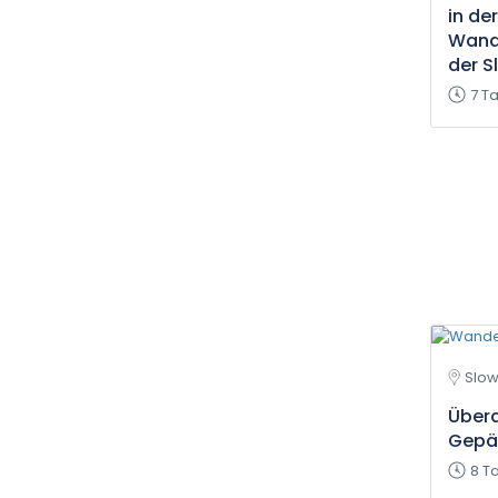
in de
Wande
der S
7 T
Slow
Überq
Gepä
8 T