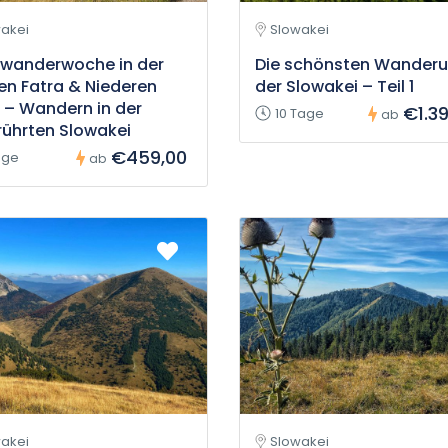
akei
Slowakei
rwanderwoche in der
Die schönsten Wander
n Fatra & Niederen
der Slowakei – Teil 1
 – Wandern in der
€1.3
10 Tage
ab
ührten Slowakei
€459,00
age
ab
akei
Slowakei