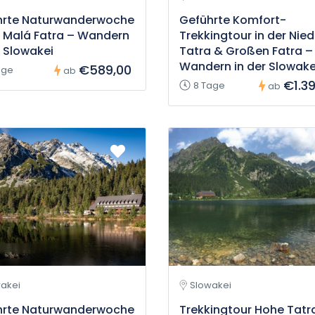
hrte Naturwanderwoche
Geführte Komfort-
r Malá Fatra – Wandern
Trekkingtour in der Nie
r Slowakei
Tatra & Großen Fatra –
Wandern in der Slowake
€589,00
age
ab
€1.3
8 Tage
ab
akei
Slowakei
hrte Naturwanderwoche
Trekkingtour Hohe Tatr