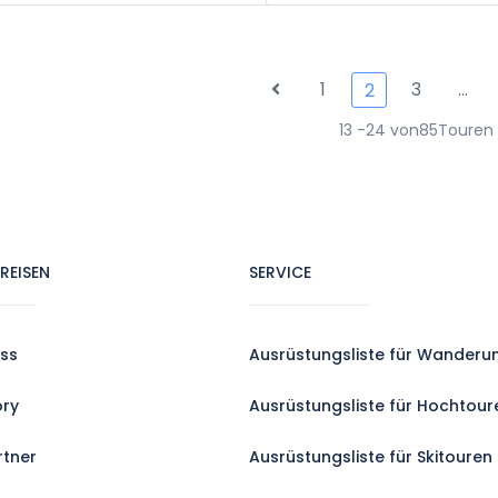
1
3
…
2
13 -24 von85Touren
REISEN
SERVICE
ss
Ausrüstungsliste für Wanderu
ory
Ausrüstungsliste für Hochtour
rtner
Ausrüstungsliste für Skitouren