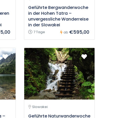
Geführte Bergwanderwoche
deren
in der Hohen Tatra –
unvergessliche Wanderreise
i
in der Slowakei
95,00
€595,00
7 Tage
ab
Slowakei
a –
Geführte Naturwanderwoche