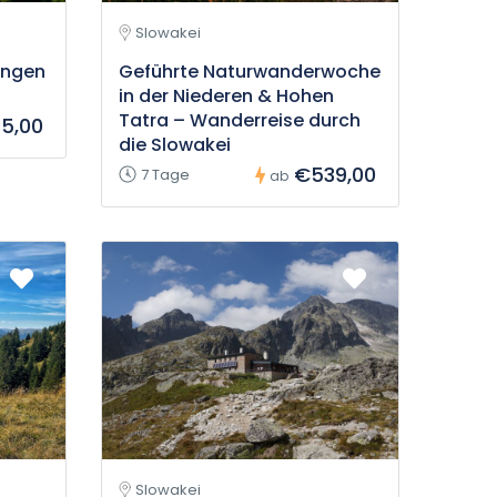
Slowakei
ungen
Geführte Naturwanderwoche
in der Niederen & Hohen
Tatra – Wanderreise durch
95,00
die Slowakei
€539,00
7 Tage
ab
Slowakei