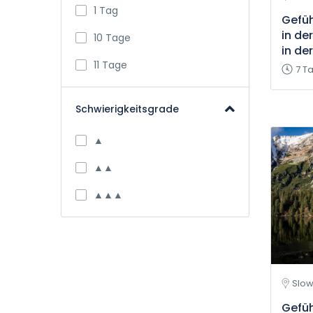
1 Tag
Gefü
in de
10 Tage
in de
11 Tage
7 T
Schwierigkeitsgrade
▲
▲▲
▲▲▲
Slow
Gefü