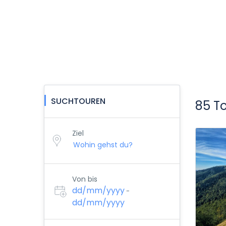
SUCHTOUREN
85 T
Ziel
Von bis
dd/mm/yyyy
-
dd/mm/yyyy