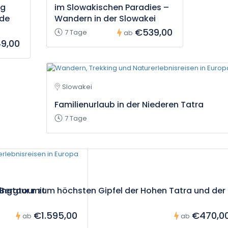
ng
im Slowakischen Paradies –
nde
Wandern in der Slowakei
€539,00
7 Tage
ab
9,00
Slowakei
Familienurlaub in der Niederen Tatra
7 Tage
ingtour mit
 Bergtour zum höchsten Gipfel der Hohen Tatra und der
€1.595,00
€470,0
ab
ab