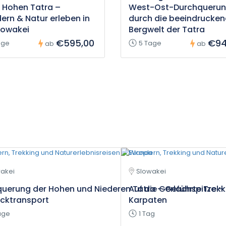
r Hohen Tatra –
West-Ost-Durchqueru
rn & Natur erleben in
durch die beeindrucke
lowakei
Bergwelt der Tatra
€595,00
€94
age
5 Tage
ab
ab
akei
Slowakei
uerung der Hohen und Niederen Tatra – Geführte Trekk
Auf die Gerlachspitze –
cktransport
Karpaten
age
1 Tag