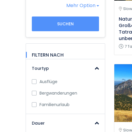
Mehr Option
Slow
Natu
SUCHEN
Große
Tatra
unber
7 T
FILTERN NACH
Tourtyp
Ausflüge
Bergwanderungen
Familienurlaub
Dauer
Slow